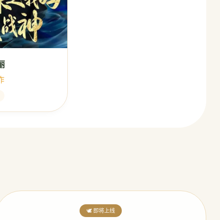
丽
神作
🕊️ 即将上线