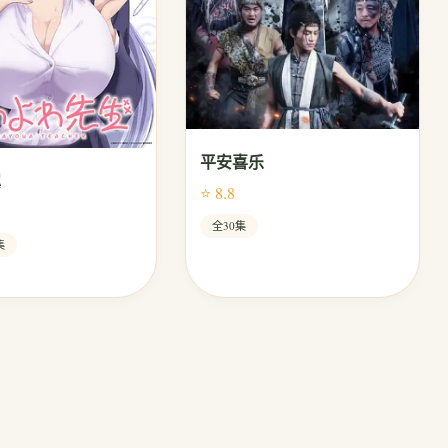
平安喜乐
翼
⭐ 8.8
全30集
集