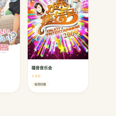
福音音乐会
⭐ 8.6
每周四播