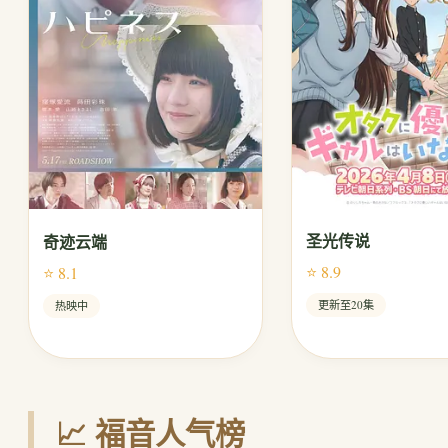
圣光传说
奇迹云端
⭐ 8.9
⭐ 8.1
更新至20集
热映中
📈 福音人气榜