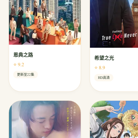
恩典之路
希望之光
⭐ 9.2
⭐ 8.9
更新至22集
HD高清