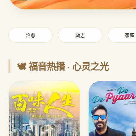
治愈
励志
家庭
🕊️ 福音热播 · 心灵之光